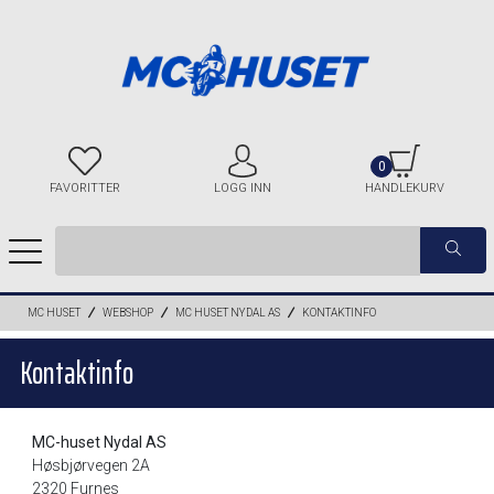
0
FAVORITTER
LOGG INN
HANDLEKURV
MC HUSET
WEBSHOP
MC HUSET NYDAL AS
KONTAKTINFO
Kontaktinfo
MC-huset Nydal AS
Høsbjørvegen 2A
2320 Furnes