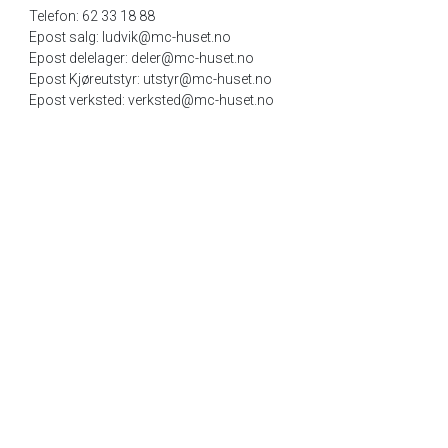
Telefon: 62 33 18 88
Epost salg: ludvik@mc-huset.no
Epost delelager: deler@mc-huset.no
Epost Kjøreutstyr: utstyr@mc-huset.no
Epost verksted: verksted@mc-huset.no