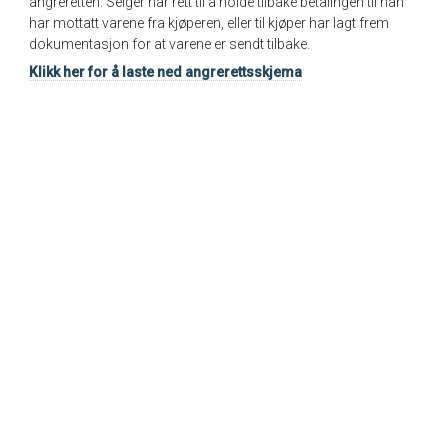
angreretten. Selger har rett til å holde tilbake betalingen til han
har mottatt varene fra kjøperen, eller til kjøper har lagt frem
dokumentasjon for at varene er sendt tilbake.
Klikk her for å laste ned angrerettsskjema