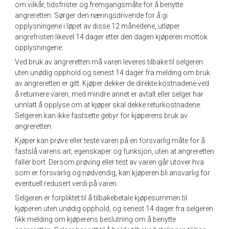
om vilkår, tidsfrister og fremgangsmåte for å benytte
angreretten. Sørger den næringsdrivende for å gi
opplysningene i løpet av disse 12 månedene, utløper
angrefristen likevel 14 dager etter den dagen kjøperen mottok
opplysningene.
Ved bruk av angreretten må varen leveres tilbake til selgeren
uten unødig opphold og senest 14 dager fra melding om bruk
av angreretten er gitt. Kjøper dekker de direkte kostnadene ved
å returnere varen, med mindre annet er avtalt eller selger har
unnlatt å opplyse om at kjøper skal dekke returkostnadene.
Selgeren kan ikke fastsette gebyr for kjøperens bruk av
angreretten.
Kjøper kan prøve eller teste varen på en forsvarlig måte for å
fastslå varens art, egenskaper og funksjon, uten at angreretten
faller bort. Dersom prøving eller test av varen går utover hva
som er forsvarlig og nødvendig, kan kjøperen bli ansvarlig for
eventuell redusert verdi på varen.
Selgeren er forpliktet til å tilbakebetale kjøpesummen til
kjøperen uten unødig opphold, og senest 14 dager fra selgeren
fikk melding om kjøperens beslutning om å benytte