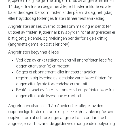
Kjøperen må gi selger melding om bruk av angreretten innen
14 dager fra fristen begynner å løpe. I fristen inkluderes alle
kalenderdager. Dersom fristen ender på en lørdag, helligdag
eller høytidsdag forlenges fristen til nærmeste virkedag.
Angrefristen anses overholdt dersom melding er sendt før
utløpet av fristen. Kjøper har bevisbyrden for at angreretten er
blitt gjort gjeldende, og meldingen bør derfor skje skriftlig
(angrerettskjema, e-post eller brev).
Angrefristen begynner å løpe:
Ved kjøp av enkeltstående varer vil angrefristen løpe fra
dagen etter varen(e) er mottatt.
Selges et abonnement, eller innebærer avtalen
regelmessig levering av identiske varer, løper fristen fra
dagen etter første forsendelse er mottatt.
Består kjøpet av flere leveranser, vil angrefristen løpe fra
dagen etter siste leveranse er mottatt.
Angrefristen utvides til 12 måneder etter utløpet av den
opprinnelige fristen dersom selger ikke før avtaleinngåelsen
opplyser om at det foreligger angrerett og standardisert
angreskjema. Tilsvarende gjelder ved manglende opplysning